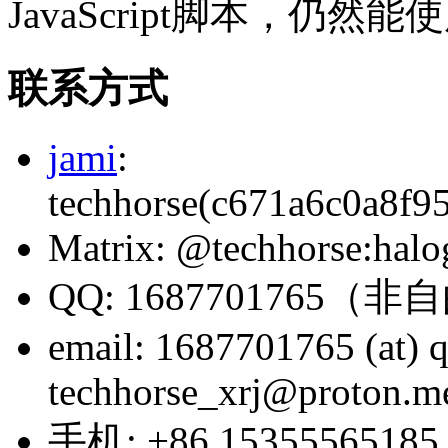
JavaScript脚本，仍然
联系方式
jami
:
techhorse(c671a6c0a8f9
Matrix: @techhorse:halo
QQ: 168770176
email: 1687701765 (at) 
techhorse_xrj@proton.m
手机: +86 153555