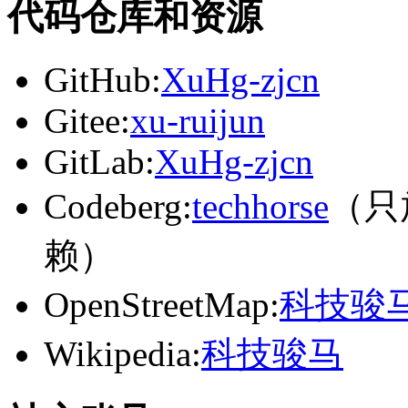
代码仓库和资源
GitHub:
XuHg-zjcn
Gitee:
xu-ruijun
GitLab:
XuHg-zjcn
Codeberg:
techhorse
（只
赖）
OpenStreetMap:
科技骏
Wikipedia:
科技骏马